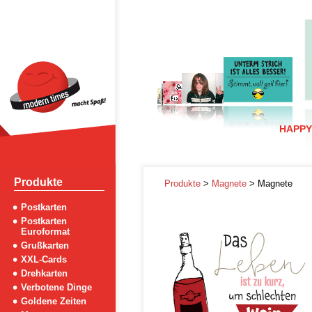
HAPPY
Produkte
Produkte
>
Magnete
> Magnete
Postkarten
Postkarten
Euroformat
Grußkarten
XXL-Cards
Drehkarten
Verbotene Dinge
Goldene Zeiten