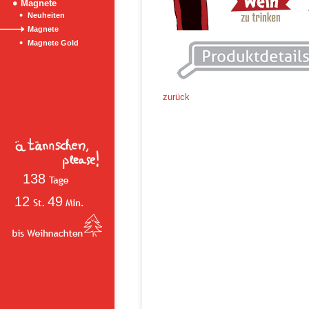
Magnete
Neuheiten
Magnete
Magnete Gold
zurück
138
12
49