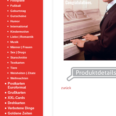
Fotografie
Fußball
Geburtstag
Gutscheine
Humor
International
Kindermotive
Liebe | Romantik
Musik
Männer | Frauen
Sex | Drugs
Starschnitte
Textkarten
Tiere
Weisheiten | Zitate
Weihnachten
Postkarten
Euroformat
zurück
Grußkarten
XXL-Cards
Drehkarten
Verbotene Dinge
Goldene Zeiten