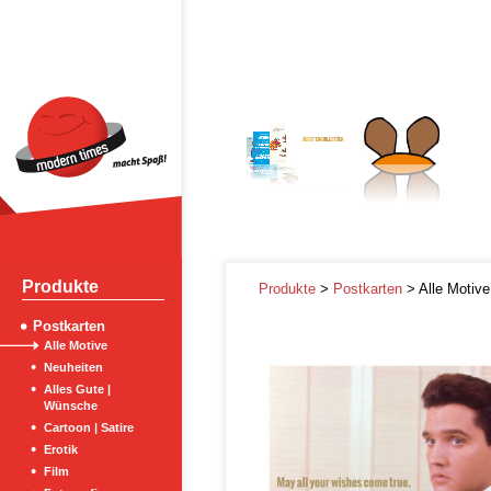
Produkte
Produkte
>
Postkarten
> Alle Motive
Postkarten
Alle Motive
Neuheiten
Alles Gute |
Wünsche
Cartoon | Satire
Erotik
Film